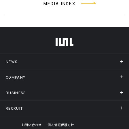
MEDIA INDEX
フッターメニュー
NEWS
COMPANY
ニュース
メディア掲載
BUSINESS
会社概要
アクセス
RECRUIT
事業情報トップ
ヒストリー
記録DXプラットフォーム
オフィスギャラリー
採用情報トップ
お問い合わせ
個人情報保護方針