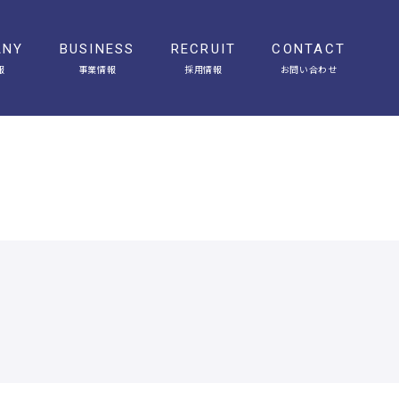
ANY
BUSINESS
RECRUIT
CONTACT
報
事業情報
採用情報
お問い合わせ
会社概要
アクセス
ヒストリー
ニュース
オフィスギャラリー
メディア掲載