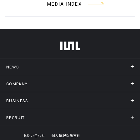
MEDIA INDEX
フッターメニュー
NEWS
COMPANY
ニュース
メディア掲載
BUSINESS
会社概要
アクセス
RECRUIT
事業情報トップ
ヒストリー
記録DXプラットフォーム
オフィスギャラリー
採用情報トップ
お問い合わせ
個人情報保護方針