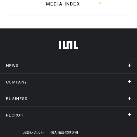
MEDIA INDEX
フッターメニュー
NEWS
COMPANY
ニュース
メディア掲載
BUSINESS
会社概要
アクセス
RECRUIT
事業情報トップ
ヒストリー
記録DXプラットフォーム
オフィスギャラリー
採用情報トップ
お問い合わせ
個人情報保護方針