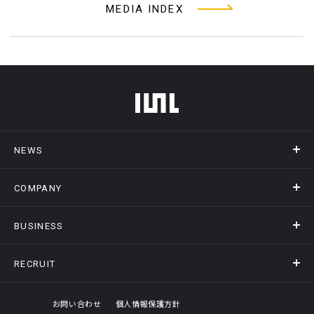
MEDIA INDEX
フッターメニュー
NEWS
COMPANY
ニュース
メディア掲載
BUSINESS
会社概要
アクセス
RECRUIT
事業情報トップ
ヒストリー
記録DXプラットフォーム
オフィスギャラリー
採用情報トップ
お問い合わせ
個人情報保護方針