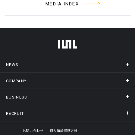
MEDIA INDEX
フッターメニュー
NEWS
COMPANY
ニュース
メディア掲載
BUSINESS
会社概要
アクセス
RECRUIT
事業情報トップ
ヒストリー
記録DXプラットフォーム
オフィスギャラリー
採用情報トップ
お問い合わせ
個人情報保護方針