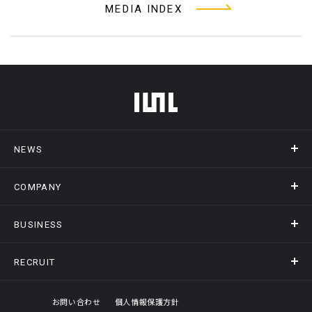
MEDIA INDEX
フッターメニュー
NEWS
COMPANY
ニュース
メディア掲載
BUSINESS
会社概要
アクセス
RECRUIT
事業情報トップ
ヒストリー
記録DXプラットフォーム
オフィスギャラリー
採用情報トップ
お問い合わせ
個人情報保護方針