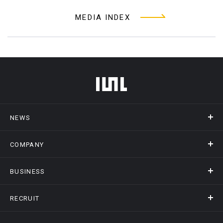
MEDIA INDEX
フッターメニュー
NEWS
COMPANY
ニュース
メディア掲載
BUSINESS
会社概要
アクセス
RECRUIT
事業情報トップ
ヒストリー
記録DXプラットフォーム