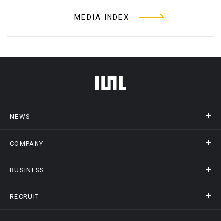
MEDIA INDEX
フッターメニュー
NEWS
COMPANY
ニュース
メディア掲載
BUSINESS
会社概要
アクセス
RECRUIT
事業情報トップ
ヒストリー
記録DXプラットフォーム