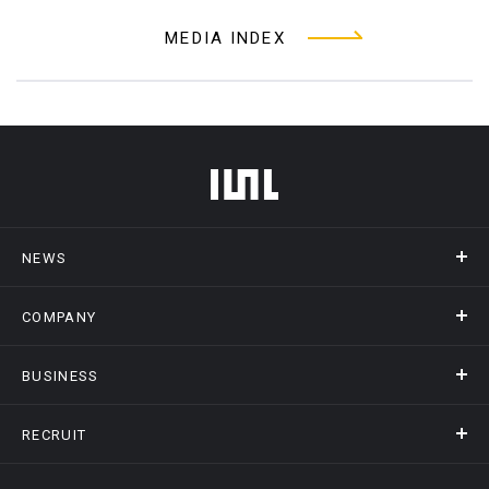
MEDIA INDEX
フッターメニュー
NEWS
COMPANY
ニュース
メディア掲載
BUSINESS
会社概要
アクセス
RECRUIT
事業情報トップ
ヒストリー
記録DXプラットフォーム