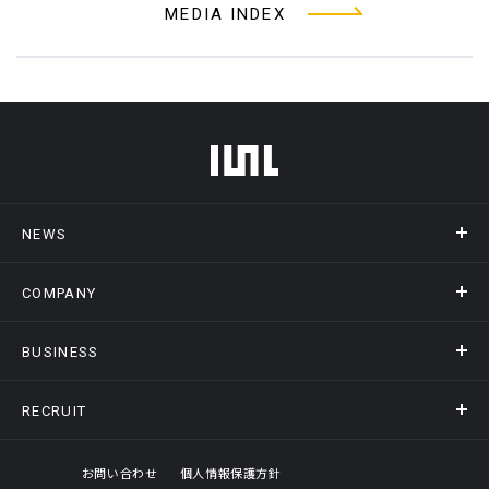
MEDIA INDEX
フッターメニュー
NEWS
COMPANY
ニュース
メディア掲載
BUSINESS
会社概要
アクセス
RECRUIT
事業情報トップ
ヒストリー
記録DXプラットフォーム
オフィスギャラリー
採用情報トップ
お問い合わせ
個人情報保護方針