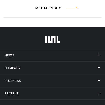
MEDIA INDEX
フッターメニュー
NEWS
COMPANY
ニュース
メディア掲載
BUSINESS
会社概要
アクセス
RECRUIT
事業情報トップ
ヒストリー
記録DXプラットフォーム