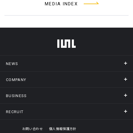
MEDIA INDEX
フッターメニュー
NEWS
COMPANY
ニュース
メディア掲載
BUSINESS
会社概要
アクセス
RECRUIT
事業情報トップ
ヒストリー
記録DXプラットフォーム
オフィスギャラリー
採用情報トップ
お問い合わせ
個人情報保護方針