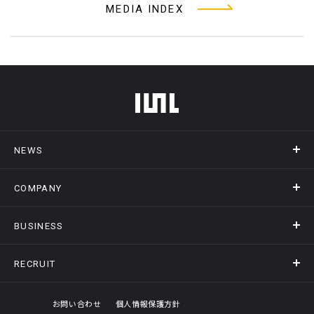
MEDIA INDEX
フッターメニュー
NEWS
COMPANY
ニュース
メディア掲載
BUSINESS
会社概要
アクセス
RECRUIT
事業情報トップ
ヒストリー
記録DXプラットフォーム
オフィスギャラリー
採用情報トップ
お問い合わせ
個人情報保護方針