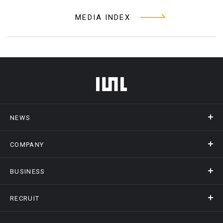
MEDIA INDEX
フッターメニュー
NEWS
COMPANY
ニュース
メディア掲載
BUSINESS
会社概要
アクセス
RECRUIT
事業情報トップ
ヒストリー
記録DXプラットフォーム