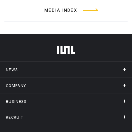
MEDIA INDEX
フッターメニュー
NEWS
COMPANY
ニュース
メディア掲載
BUSINESS
会社概要
アクセス
RECRUIT
事業情報トップ
ヒストリー
記録DXプラットフォーム