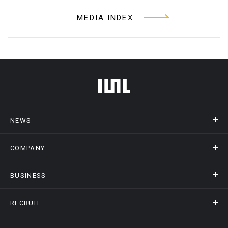
MEDIA INDEX
フッターメニュー
NEWS
COMPANY
ニュース
メディア掲載
BUSINESS
会社概要
アクセス
RECRUIT
事業情報トップ
ヒストリー
記録DXプラットフォーム