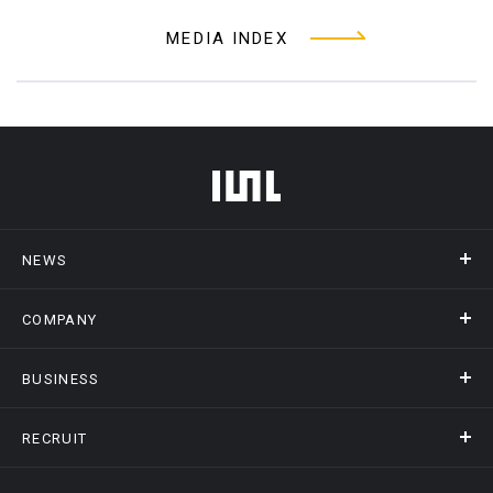
MEDIA INDEX
フッターメニュー
NEWS
COMPANY
ニュース
メディア掲載
BUSINESS
会社概要
アクセス
RECRUIT
事業情報トップ
ヒストリー
記録DXプラットフォーム