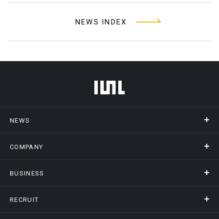
NEWS INDEX
フッターメニュー
NEWS
COMPANY
ニュース
メディア掲載
BUSINESS
会社概要
アクセス
RECRUIT
事業情報トップ
ヒストリー
記録DXプラットフォーム