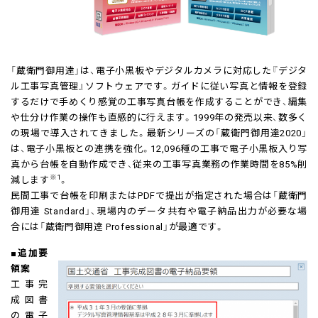
「蔵衛門御用達」は、電子小黒板やデジタルカメラに対応した『デジタ
ル工事写真管理』ソフトウェアです。ガイドに従い写真と情報を登録
するだけで手めくり感覚の工事写真台帳を作成することができ、編集
や仕分け作業の操作も直感的に行えます。1999年の発売以来、数多く
の現場で導入されてきました。最新シリーズの「蔵衛門御用達2020」
は、電子小黒板との連携を強化。12,096種の工事で電子小黒板入り写
真から台帳を自動作成でき、従来の工事写真業務の作業時間を85%削
※1
減します
。
民間工事で台帳を印刷またはPDFで提出が指定された場合は「蔵衛門
御用達 Standard」、現場内のデータ共有や電子納品出力が必要な場
合には「蔵衛門御用達 Professional」が最適です。
■追加要
領案
工事完
成図書
の電子