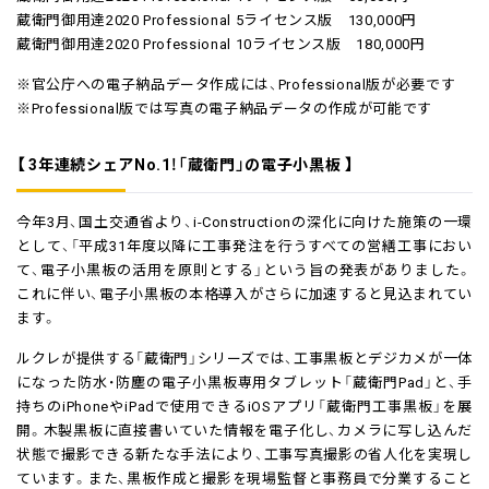
蔵衛門御用達2020 Professional 5ライセンス版 130,000円
蔵衛門御用達2020 Professional 10ライセンス版 180,000円
※官公庁への電子納品データ作成には、Professional版が必要です
※Professional版では写真の電子納品データの作成が可能です
【 3年連続シェアNo.1！「蔵衛門」の電子小黒板 】
今年3月、国土交通省より、i-Constructionの深化に向けた施策の一環
として、「平成31年度以降に工事発注を行うすべての営繕工事におい
て、電子小黒板の活用を原則とする」という旨の発表がありました。
これに伴い、電子小黒板の本格導入がさらに加速すると見込まれてい
ます。
ルクレが提供する「蔵衛門」シリーズでは、工事黒板とデジカメが一体
になった防水・防塵の電子小黒板専用タブレット「蔵衛門Pad」と、手
持ちのiPhoneやiPadで使用できるiOSアプリ「蔵衛門工事黒板」を展
開。木製黒板に直接書いていた情報を電子化し、カメラに写し込んだ
状態で撮影できる新たな手法により、工事写真撮影の省人化を実現し
ています。また、黒板作成と撮影を現場監督と事務員で分業すること