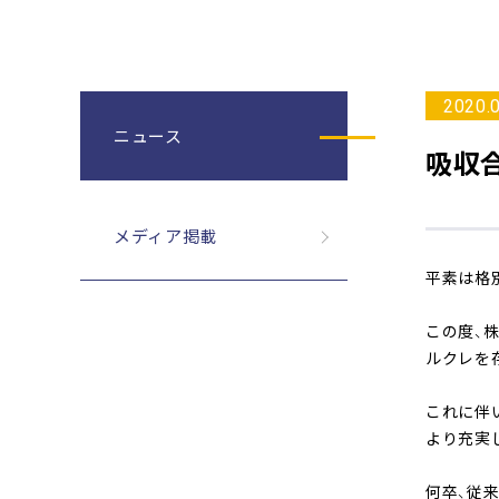
2020.
ニュース
吸収
メディア掲載
平素は格
この度、株
ルクレを存
これに伴い
より充実
何卒、従