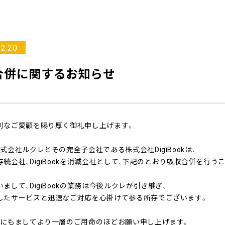
02.20
合併に関するお知らせ
別なご愛顧を賜り厚く御礼申し上げます。
式会社ルクレとその完全子会社である株式会社DigiBookは、
続会社、DigiBookを消滅会社として、下記のとおり吸収合併を行う
まして、DigiBookの業務は今後ルクレが引き継ぎ、
したサービスと迅速なご対応を心掛けて参る所存でございます。
来にもましてより一層のご用命のほどお願い申し上げます。