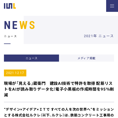
NE
WS
2021年 ニュース
ニュース
ニュース
メディア掲載
2021.12.17
現場が「見える」蔵衛門 建設AI技術で特許を取得
配筋リス
トをAIが読み取りデータ化！電子小黒板の作成時間を95％削
減
“デザイン×アイデア×ＩＴで すべての人を次の世界へ”をミッション
とする株式会社ルクレ（以下、ルクレ）は、鉄筋コンクリート工事用の