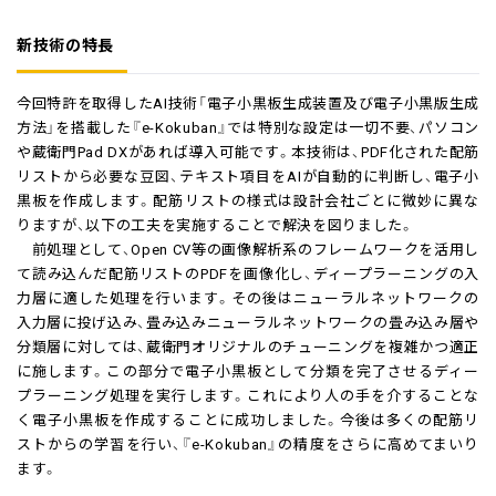
新技術の特長
今回特許を取得したAI技術「電子小黒板生成装置及び電子小黒版生成
方法」を搭載した『e-Kokuban』では特別な設定は一切不要、パソコン
や蔵衛門Pad DXがあれば導入可能です。本技術は、PDF化された配筋
リストから必要な豆図、テキスト項目をAIが自動的に判断し、電子小
黒板を作成します。配筋リストの様式は設計会社ごとに微妙に異な
りますが、以下の工夫を実施することで解決を図りました。
前処理として、Open CV等の画像解析系のフレームワークを活用し
て読み込んだ配筋リストのPDFを画像化し、ディープラーニングの入
力層に適した処理を行います。その後はニューラルネットワークの
入力層に投げ込み、畳み込みニューラルネットワークの畳み込み層や
分類層に対しては、蔵衛門オリジナルのチューニングを複雑かつ適正
に施します。この部分で電子小黒板として分類を完了させるディー
プラーニング処理を実行します。これにより人の手を介することな
く電子小黒板を作成することに成功しました。今後は多くの配筋リ
ストからの学習を行い、『e-Kokuban』の精度をさらに高めてまいり
ます。