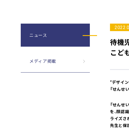
2022.
ニュース
待機
こど
メディア掲載
“デザイ
『せんせい
『せんせ
を、顔認
ライズさ
先生と保