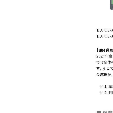
せんせいみ
せんせいみて
【開発背景
2021年
では全体
す。そこ
の成長が
※１ 厚
※２ 共同