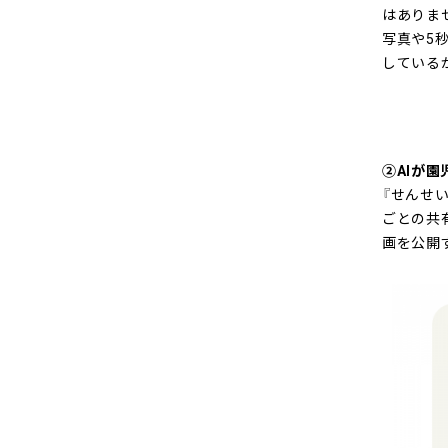
はありま
写真や5
している
②AIが
『せんせい
ごとの共
画を公開