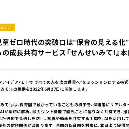
06.27
児童ゼロ時代の突破口は“保育の見える化”
もの成長共有サービス『せんせいみて！』
ン×アイデア×ＩＴで すべての人を次の世界へ”をミッションとする株
みて！』の提供を2022年6月27日に開始します。
いみて！』は、保育園で預かっているこどもの様子を、保護者にリアル
識AIが瞬時に解析。顔カウント機能で園児ごとに偏りなく共有でき、撮
れた通知で見逃しを防止。写真や動画を共有する手間を、AIを活用し
護者の信頼関係が深まります。全国の保育園を対象に、本日より提供