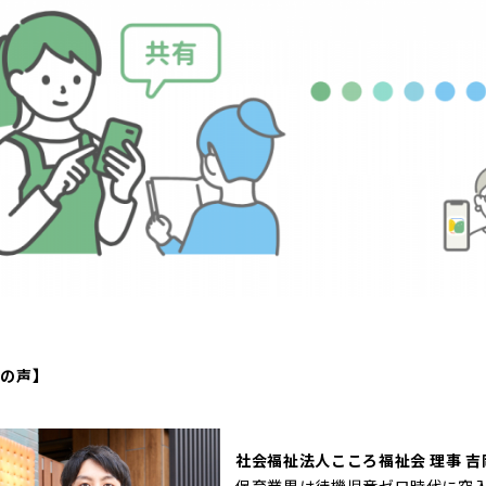
の声】
社会福祉法人こころ福祉会 理事 
保育業界は待機児童ゼロ時代に突入