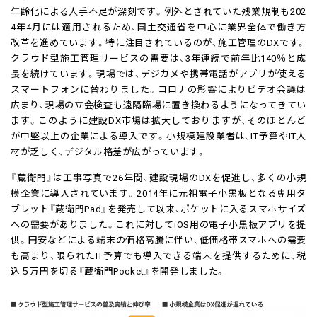
年齢化による人手不足が深刻です。例外とされていた残業規制も202
4年4月には適用されるため、国土交通省を中心に業界全体で働き方
改革を進めています。特に注目されているのが、施工管理のDXです。
クラウド型施工管理サービスの需要は、3年連続で前年比140％と成
長を続けています。現場では、デジカメや携帯電話がアプリが使える
スマートフォンに替わりました。コロナの影響によりビデオ会議は
広まり、現場の立会検査も遠隔臨場に置き換わるようになってきてい
ます。このように建設DX市場は拡大しておりますが、そのほとんど
が中堅以上の企業による導入です。小規模建設業者は、IT予算やIT人
材が乏しく、デジタル格差が広がっています。
『蔵衛門』は工事写真で26年間、建設現場のDXを促進し、多くの小規
模企業に導入されています。2014年に元祖電子小黒板となる専用タ
ブレット『蔵衛門Pad』を発売して以来、ポケットに入るスマホサイズ
への需要がありました。これに対してiOS用の電子小黒板アプリを提
供。円安などによる端末の価格高騰に伴い、低価格帯スマホへの需要
も高まり、限られたIT予算でも導入できる端末を提供するために、税
込５万円を切る『蔵衛門Pocket』を開発しました。