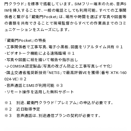
門クラウド』を標準で搭載しています。SIMフリー端末のため、音声S
IMを挿入することで、一般の電話としても利用可能。すべての工事関
係者と繋がる『蔵衛門Pocket』は、場所や時間を選ばず写真や図面等
の書類を共有できることで現場監督からすべての作業員までのコミ
ュニケーションをスムーズにします。
『蔵衛門Pocket』の特長
・工事関係者で工事写真、電子小黒板、図面をリアルタイム共有 ※１
・ビデオトーク機能による遠隔臨場 ※１
・写真や図面に絵を描いて報告や指示出し
・J-COMSIA認定製品（写真の改ざん防止と工事写真レイヤ化）
・国土交通省推奨新技術「NETIS」で最高評価VEを獲得（番号：KTK-160
024-VE）※２
・音声通話とSMSが利用可能 ※３
・リモート操作を活用した無料サポート
※１ 別途、蔵衛門クラウド『プレミアム』の申込が必要です。
※２ 近日取得予定
※３ 音声通話は、別途通信プランの契約が必要です。