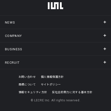
フッターメニュー
NEWS
COMPANY
ニュース
メディア掲載
BUSINESS
会社概要
アクセス
RECRUIT
事業情報トップ
ヒストリー
記録DXプラットフォーム
オフィスギャラリー
採用情報トップ
お問い合わせ
個人情報保護方針
商標について
サイトポリシー
評価制度
情報セキュリティ方針
反社会的勢力に対する基本方針
© LECRE Inc. All rights reserved.