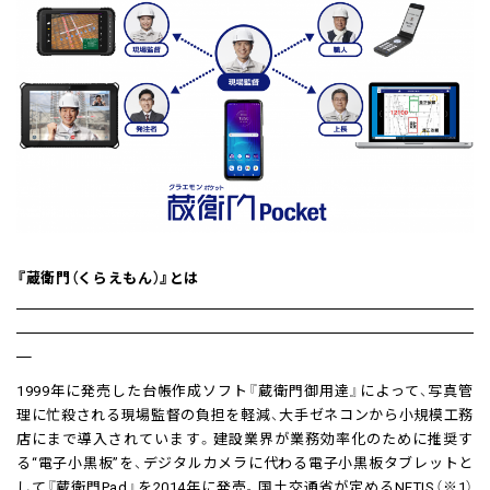
『蔵衛門（くらえもん）』とは
1999年に発売した台帳作成ソフト『蔵衛門御用達』によって、写真管
理に忙殺される現場監督の負担を軽減、大手ゼネコンから小規模工務
店にまで導入されています。建設業界が業務効率化のために推奨す
る“電子小黒板”を、デジタルカメラに代わる電子小黒板タブレットと
して『蔵衛門Pad』を2014年に発売。国土交通省が定めるNETIS（※1）