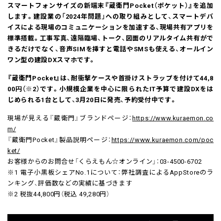
スマートフォンサイズの新端末『蔵衛門Pocket（ポケット）』を追加
します。建設業の「2024年問題」への取り組みとして、スマートデバ
イスによる現場のコミュニケーションを加速する、現場共有アプリを
標準搭載。工事写真、遠隔臨場、トーク、図面のリアルタイム共有がで
きるだけでなく、音声SIMを挿すと電話やSMSも使える、オールイン
ワン型の建設DXスマホです。
『蔵衛門Pocket』は、耐衝撃ケースや首掛けストラップを付けて44,8
00円（※2）です。小規模企業を中心に限られたIT予算で建設DXをは
じめられる1台として、3月20日に発売、予約受付中です。
現場が見える『蔵衛門』ブランドページ：
https://www.kuraemon.co
m/
『蔵衛門Pocket』製品説明ページ：
https://www.kuraemon.com/poc
ket/
お客様からのお問合せ「くらえもん☆オンライン」：03-4500-6702
※1 電子小黒板シェアNo.1について：弊社調査によるAppStoreのラ
ンキング、評価数などの実績に基づきます
※2 税抜44,800円（税込 49,280円）