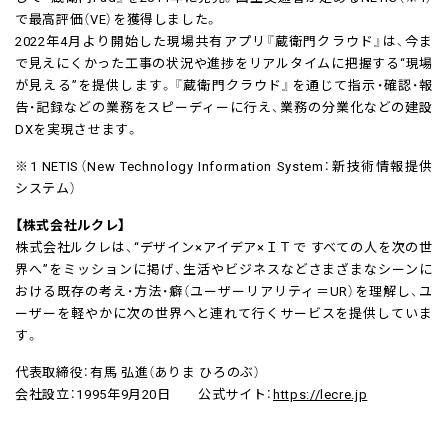
で最高評価（VE）を獲得しました。
2022年4月より開始した現場共有アプリ『蔵衛門クラウド』は、今ま
で見えにくかった工事の状況や進捗をリアルタイムに把握する“現場
が見える”を提供します。『蔵衛門クラウド』を通じて指示・確認・報
告・記録などの業務をスピーディーに行え、業務の分業化などの建設
DXを実現させます。
※1 NETIS（New Technology Information System：新技術情報提供
システム）
【株式会社ルクレ】
株式会社ルクレは、“デザイン×アイデア×ＩＴで すべての人を次の世
界へ”をミッションに掲げ、生活やビジネスなどさまざまなシーンに
おける既存の考え・方法・癖（ユーザーリアリティ＝UR）を理解し、ユ
ーザーを軽やかに次の世界へと連れて行くサービスを提供していま
す。
代表取締役：有馬 弘進（ありま ひろのぶ）
会社設立：1995年9月20日 公式サイト：
https://lecre.jp