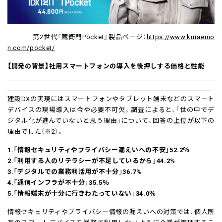
第2世代『蔵衛門Pocket』製品ページ：
https://www.kuraemo
n.com/pocket/
【開発の背景】社用スマートフォンの導入を後押しする価格と性能
建設DXの実現にはスマートフォンやタブレット端末などのスマート
デバイスの現場導入は今や必要不可欠。調査によると、「世の中でデ
ジタル化が進んでいないと思う理由」について、回答の上位が以下の
理由でした（※2）。
1.「情報セキュリティやプライバシー漏えいへの不安」52.2％
2.「利用する人のリテラシーが不足しているから」44.2%
3.「デジタルでの業務利活用が不十分」36.7%
4.「通信インフラが不十分」35.5％
5.「情報端末が十分に行きわたっていない」34.0％
情報セキュリティやプライバシー情報の漏えいへの対策では、個人所