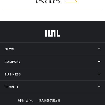
NEWS INDEX
フッターメニュー
NEWS
COMPANY
ニュース
メディア掲載
BUSINESS
会社概要
アクセス
RECRUIT
事業情報トップ
ヒストリー
記録DXプラットフォーム
オフィスギャラリー
採用情報トップ
お問い合わせ
個人情報保護方針