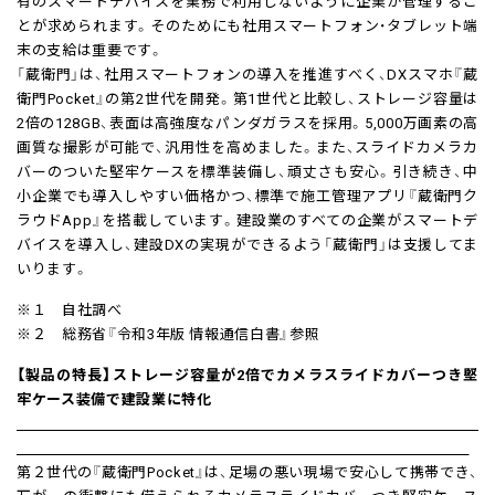
有のスマートデバイスを業務で利用しないように企業が管理するこ
とが求められます。そのためにも社用スマートフォン・タブレット端
末の支給は重要です。
「蔵衛門」は、社用スマートフォンの導入を推進すべく、DXスマホ『蔵
衛門Pocket』の第2世代を開発。第1世代と比較し、ストレージ容量は
2倍の128GB、表面は高強度なパンダガラスを採用。5,000万画素の高
画質な撮影が可能で、汎用性を高めました。また、スライドカメラカ
バーのついた堅牢ケースを標準装備し、頑丈さも安心。引き続き、中
小企業でも導入しやすい価格かつ、標準で施工管理アプリ『蔵衛門ク
ラウドApp』を搭載しています。建設業のすべての企業がスマートデ
バイスを導入し、建設DXの実現ができるよう「蔵衛門」は支援してま
いります。
※１ 自社調べ
※２ 総務省『令和3年版 情報通信白書』参照
【製品の特長】ストレージ容量が2倍でカメラスライドカバーつき堅
牢ケース装備で建設業に特化
第２世代の『蔵衛門Pocket』は、足場の悪い現場で安心して携帯でき、