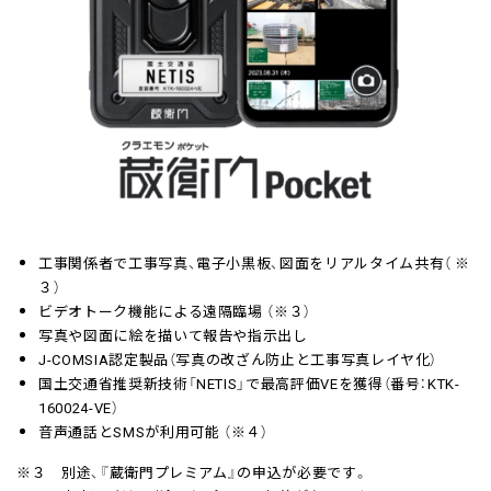
工事関係者で工事写真、電子小黒板、図面をリアルタイム共有（ ※
３）
ビデオトーク機能による遠隔臨場 （※３）
写真や図面に絵を描いて報告や指示出し
J-COMSIA認定製品（写真の改ざん防止と工事写真レイヤ化）
国土交通省推奨新技術「NETIS」で最高評価VEを獲得（番号：KTK-
160024-VE）
音声通話とSMSが利用可能 （※４）
※３ 別途、『蔵衛門プレミアム』の申込が必要です。