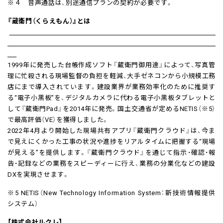
※４ 音声通話は、別途通信プランの契約が必要です。
『蔵衛門（くらえもん）』とは
1999年に発売した台帳作成ソフト『蔵衛門御用達』によって、写真管
理に忙殺される現場監督の負担を軽減、大手ゼネコンから小規模工務
店にまで導入されています。建設業界が業務効率化のために推奨す
る“電子小黒板”を、デジタルカメラに代わる電子小黒板タブレットと
して『蔵衛門Pad』を2014年に発売。国土交通省が定めるNETIS（※5）
で最高評価（VE）を獲得しました。
2022年4月より開始した現場共有アプリ『蔵衛門クラウド』は、今ま
で見えにくかった工事の状況や進捗をリアルタイムに把握する“現場
が見える”を提供します。『蔵衛門クラウド』を通じて指示・確認・報
告・記録などの業務をスピーディーに行え、業務の分業化などの建設
DXを実現させます。
※5 NETIS（New Technology Information System：新技術情報提供
システム）
【株式会社ルクレ】