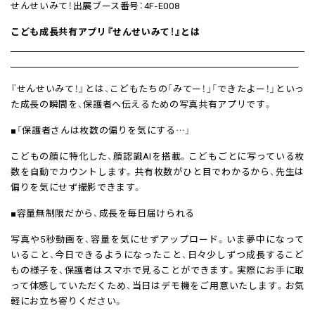
せんせいみて！出展ブース番号：4F-E008
こども成長共有アプリ『せんせいみて！』とは
『せんせいみて！』とは、こどもたちの「みてー！」「できたよー！」といっ
た成長の瞬間を、保護者へ伝えるための写真共有アプリです。
■「保護者さんは枚数の偏りを気にする…」
こどもの顔に特化した、顔認識AIを搭載。こどもごとに写っている枚
数を自動でカウントします。共有枚数がひと目でわかるから、先生は
偏りを気にせず撮影できます。
■容量無制限だから、成長を毎日届けられる
写真や5秒動画を、容量を気にせずアップロード。いま夢中になって
いること、今日できるようになったこと、日々少しずつ成長するこど
もの様子を、保護者はスマホで見ることができます。実際にお手に取
って体感していただくため、当日はデモ機をご用意いたします。お気
軽にお立ち寄りください。