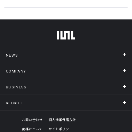
フッターメニュー
NEWS
COMPANY
ニュース
メディア掲載
BUSINESS
会社概要
アクセス
RECRUIT
事業情報トップ
ヒストリー
記録DXプラットフォーム
オフィスギャラリー
採用情報トップ
お問い合わせ
個人情報保護方針
商標について
サイトポリシー
評価制度