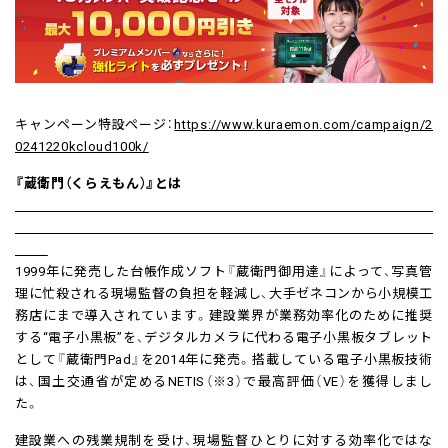
キャンペーン特設ページ：
https://www.kuraemon.com/campaign/2
0241220kcloud100k/
『蔵衛門（くらえもん）』とは
1999年に発売した台帳作成ソフト『蔵衛門御用達』によって、写真管
理に忙殺される現場監督の負担を軽減し、大手ゼネコンから小規模工
務店にまで導入されています。建設業界が業務効率化のために推奨
する“電子小黒板”を、デジタルカメラに代わる電子小黒板タブレット
として『蔵衛門Pad』を2014年に発売。搭載している電子小黒板技術
は、国土交通省が定めるNETIS（※3）で最高評価（VE）を獲得しまし
た。
建設業への残業規制を受け、現場監督ひとりに対する効率化ではな