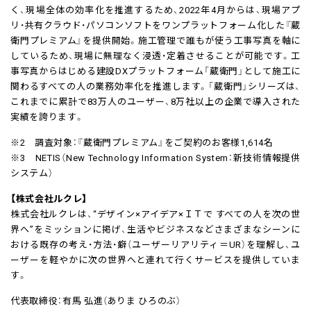
く、現場全体の効率化を推進するため、2022年4月からは、現場アプ
リ・共有クラウド・パソコンソフトをワンプラットフォーム化した『蔵
衛門プレミアム』を提供開始。施工管理で誰もが使う工事写真を軸に
しているため、現場に無理なく浸透・定着させることが可能です。工
事写真からはじめる建設DXプラットフォーム「蔵衛門」として施工に
関わるすべての人の業務効率化を推進します。「蔵衛門」シリーズは、
これまでに累計で83万人のユーザー、8万社以上の企業で導入された
実績を誇ります。
※2 調査対象：『蔵衛門プレミアム』をご契約のお客様1,614名
※3 NETIS（New Technology Information System：新技術情報提供
システム）
【株式会社ルクレ】
株式会社ルクレは、“デザイン×アイデア×ＩＴで すべての人を次の世
界へ”をミッションに掲げ、生活やビジネスなどさまざまなシーンに
おける既存の考え・方法・癖（ユーザーリアリティ＝UR）を理解し、ユ
ーザーを軽やかに次の世界へと連れて行くサービスを提供していま
す。
代表取締役：有馬 弘進（ありま ひろのぶ）