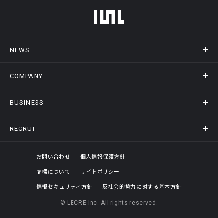
フッターメニュー
NEWS
COMPANY
ニュース
メディア掲載
BUSINESS
会社概要
アクセス
RECRUIT
事業情報トップ
ヒストリー
記録DXプラットフォーム
オフィスギャラリー
採用情報トップ
お問い合わせ
個人情報保護方針
商標について
サイトポリシー
評価制度
情報セキュリティ方針
反社会的勢力に対する基本方針
© LECRE Inc. All rights reserved.