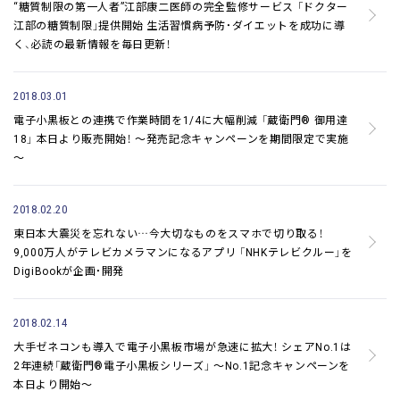
“糖質制限の第一人者”江部康二医師の完全監修サービス
「ドクター
江部の糖質制限」提供開始
生活習慣病予防・ダイエットを成功に導
く、必読の最新情報を毎日更新！
2018.03.01
電子小黒板との連携で作業時間を1/4に大幅削減
「蔵衛門® 御用達
18」 本日より販売開始！
～発売記念キャンペーンを期間限定で実施
～
2018.02.20
東日本大震災を忘れない…今大切なものをスマホで切り取る！
9,000万人がテレビカメラマンになるアプリ
「NHKテレビクルー」を
DigiBookが企画・開発
2018.02.14
大手ゼネコンも導入で電子小黒板市場が急速に拡大！
シェアNo.1は
2年連続「蔵衛門®電子小黒板シリーズ」
～No.1記念キャンペーンを
本日より開始～