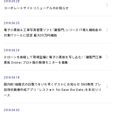
2018.09.28
コーポレートサイトリニューアルのお知らせ
2018.06.20
電子小黒板＆工事写真管理ソフト「蔵衛門」シリーズ
IT導入補助金の
対象ITツールに認定 最大50万円補助
2018.04.24
ドローンを操縦して現場空撮に電子小黒板を写し込む！
『蔵衛門工事
黒板 Drone』プロト版の無償モニターを募集
2018.04.18
国内初！結婚式の日取りをいち早くゲストにお知らせ
SNS専用 プレ
招待状画像作成アプリ
「レコフォト for Save the Date」を本日リリ
ース
2018.04.05