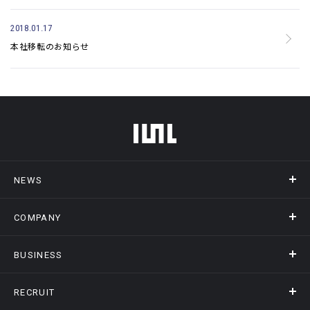
2018.01.17
本社移転のお知らせ
フッターメニュー
NEWS
COMPANY
ニュース
メディア掲載
BUSINESS
会社概要
アクセス
RECRUIT
事業情報トップ
ヒストリー