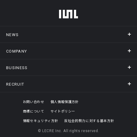
フッターメニュー
NEWS
COMPANY
ニュース
メディア掲載
BUSINESS
会社概要
アクセス
RECRUIT
事業情報トップ
ヒストリー
記録DXプラットフォーム
オフィスギャラリー
採用情報トップ
お問い合わせ
個人情報保護方針
商標について
サイトポリシー
評価制度
情報セキュリティ方針
反社会的勢力に対する基本方針
© LECRE Inc. All rights reserved.