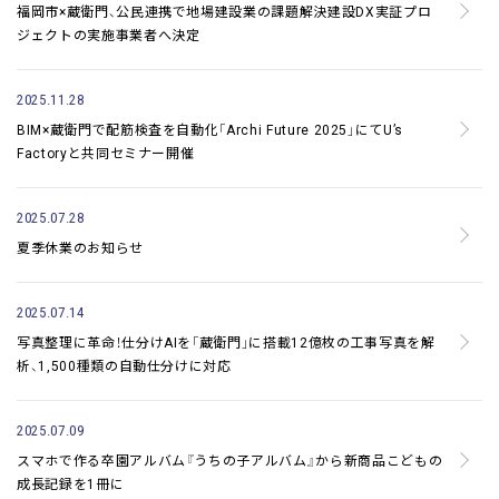
福岡市×蔵衛門、公民連携で地場建設業の課題解決
建設DX実証プロ
ジェクトの実施事業者へ決定
2025.11.28
BIM×蔵衛門で配筋検査を自動化
「Archi Future 2025」にてU’s
Factoryと共同セミナー開催
2025.07.28
夏季休業のお知らせ
2025.07.14
写真整理に革命！仕分けAIを「蔵衛門」に搭載
12億枚の工事写真を解
析、1,500種類の自動仕分けに対応
2025.07.09
スマホで作る卒園アルバム『うちの子アルバム』から新商品
こどもの
成長記録を1冊に