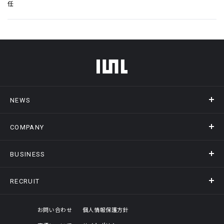
任
フッターメニュー
NEWS
COMPANY
ニュース
メディア掲載
BUSINESS
会社概要
アクセス
RECRUIT
事業情報トップ
ヒストリー
記録DXプラットフォーム
オフィスギャラリー
採用情報トップ
お問い合わせ
個人情報保護方針