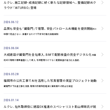
ルクレ、施工記録・成長記録に続く新たな記録領域へ。
整備記録AIク
ラウド『AITURBO』登場
2026.06.12
品質も安全も「蔵衛門」で管理。安全パトロールAI機能を提供開始
AI×
映像で見逃さない。装着するだけで不安全行動を自動検知
2026.06.04
大成建設が蔵衛門を全社導入、BIMで配筋検査の完全デジタル化
全国
約400現場が標準基盤として導入、写真管理だけでなく配筋検査の省力化も加速。
2026.05.28
福岡市の公共工事でAIを活用した写真管理の実証プロジェクト始動
蔵衛門が下水道工事を支援、現場の作業負担軽減と撮影漏れの防止を検証
2026.01.14
ルクレ、社外取締役に建設DX推進のスペシャリスト影山輝彰氏が就